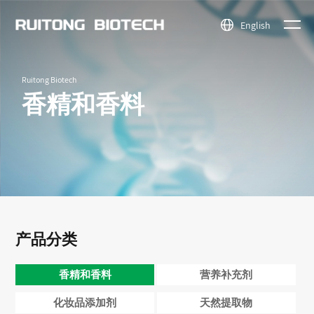
English
新闻中
关于我
香精和香
天然提取
公司简介
新闻中心
产品中
Ruitong Biotech
心
料
物
资质荣誉
行业动态
们
香精和香料
营养补充
医药中间
公司场景
心
剂
体
化妆品添
其他精细
加剂
化学品
产品分类
香精和香料
营养补充剂
化妆品添加剂
天然提取物