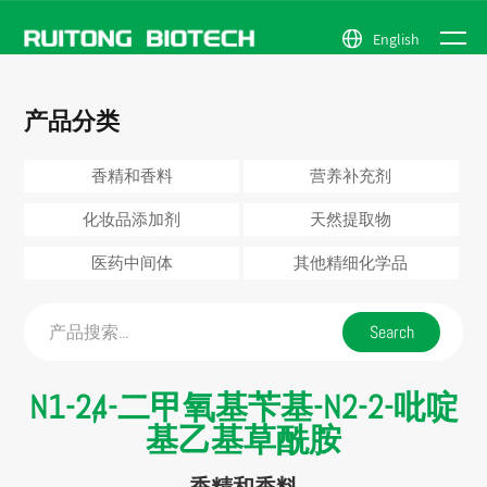
English
新闻中
关于我
香精和香
天然提取
公司简介
新闻中心
产品分类
产品中
心
料
物
资质荣誉
行业动态
们
营养补充
医药中间
公司场景
心
香精和香料
营养补充剂
剂
体
化妆品添
其他精细
化妆品添加剂
天然提取物
加剂
化学品
医药中间体
其他精细化学品
N1-2,4-二甲氧基苄基-N2-2-吡啶
基乙基草酰胺