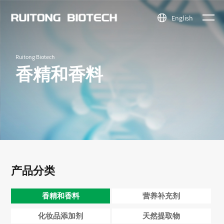
English
新闻中
关于我
香精和香
天然提取
公司简介
新闻中心
产品中
Ruitong Biotech
心
料
物
资质荣誉
行业动态
们
香精和香料
营养补充
医药中间
公司场景
心
剂
体
化妆品添
其他精细
加剂
化学品
产品分类
香精和香料
营养补充剂
化妆品添加剂
天然提取物