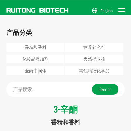
English
新闻中
关于我
香精和香
天然提取
公司简介
新闻中心
产品分类
产品中
心
料
物
资质荣誉
行业动态
们
营养补充
医药中间
公司场景
心
香精和香料
营养补充剂
剂
体
化妆品添
其他精细
化妆品添加剂
天然提取物
加剂
化学品
医药中间体
其他精细化学品
3-辛酮
香精和香料